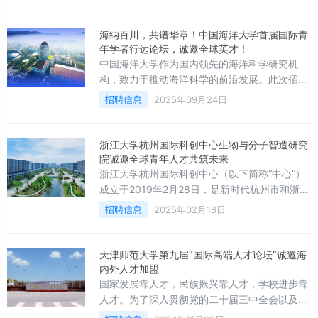
海纳百川，共谱华章！中国海洋大学首届国际青
年学者行远论坛，诚邀全球英才！
中国海洋大学作为国内领先的海洋科学研究机
构，致力于推动海洋科学的前沿发展。此次招聘
的岗位涵盖多个学科，面向全球优秀博士后和青
招聘信息
2025年09月24日
年学者，尤其欢迎在海洋生物、海洋工程、海洋
环境等领域具有突出研究成果的人才加入。
浙江大学杭州国际科创中心生物与分子智造研究
院诚邀全球青年人才共筑未来
浙江大学杭州国际科创中心（以下简称“中心”）
成立于2019年2月28日，是新时代杭州市和浙江
大学全面深化市校合作共建的重大创新平台
招聘信息
2025年02月18日
天津师范大学第九届“国际高端人才论坛”诚邀海
内外人才加盟
国家发展靠人才，民族振兴靠人才，学校进步靠
人才。为了深入贯彻党的二十届三中全会以及全
国教育大会精神，以“教育、科技、人才”三位一