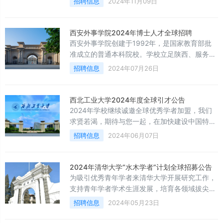
招聘信息
2024年11月09日
体发展观为指导，强化“人才强校”战略地位，落
实做细“天津师范大学人才工作会议”系列政策举
措，持续营造“人才优先”、“创业争先”良好氛
西安外事学院2024年博士人才全球招聘
围。天津师范大学将于2024年12月26日召开第
西安外事学院创建于1992年，是国家教育部批
九届
准成立的普通本科院校。学校立足陕西、服务中
西部、面向全国、辐射“一带一路”，建设特色鲜
招聘信息
2024年07月26日
明的国际化、应用型、综合性、高水平民办大
学，创办百年名校。学校地处国家级高新区——
西安高新技术产业开发区，设有5个专业学院、3
西北工业大学2024年度全球引才公告
个特色学院和马克思主义学院，以及5个书院。
2024年学校继续诚邀全球优秀学者加盟，我们
开设本科专业44个，形成了文学、艺术、教育、
求贤若渴，期待与您一起，在加快建设中国特色
管理、经济、工学、医学、农学等多学科协调发
世界一流大学和一流学科上续写学校新的辉煌！
招聘信息
2024年06月07日
展的学科专业体
2024年清华大学“水木学者”计划全球招募公告
为吸引优秀青年学者来清华大学开展研究工作，
支持青年学者学术生涯发展，培育各领域拔尖人
才，学校于2019年设立清华大学“水木学者”计
招聘信息
2024年05月23日
划。现启动2024年“水木学者”计划申报与评选工
作，招聘领域涵盖清华大学54个博士一级学科。