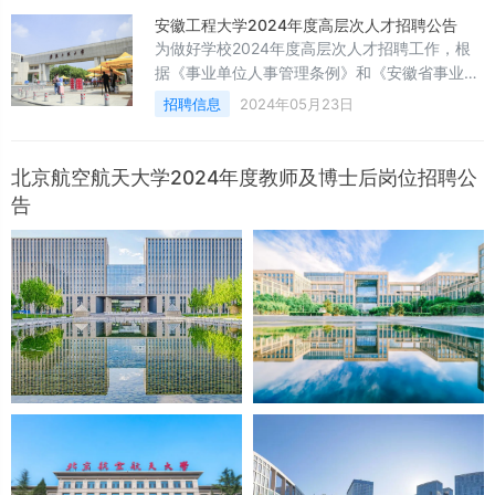
欢迎潜心学术、勇于创新的青年人才加入“水木
安徽工程大学2024年度高层次人才招聘公告
学者”！一、工作与生活待遇年薪：校发年薪30
为做好学校2024年度高层次人才招聘工作，根
万元（税前），资助期限2-3年。院系可根据申
据《事业单位人事管理条例》和《安徽省事业单
请人的综合情况给予额外资
位公开招聘人员暂行办法》等规定，现将有关事
招聘信息
2024年05月23日
项公告如下：一、招聘原则（一）坚持面向社
会、公开招聘。（二）坚持考试考察、择优聘
用。二、招聘计划及待遇（详见附件）三、招聘
北京航空航天大学2024年度教师及博士后岗位招聘公
条件招聘对象为符合招聘岗位条件的人员，且必
告
须符合以下条件：