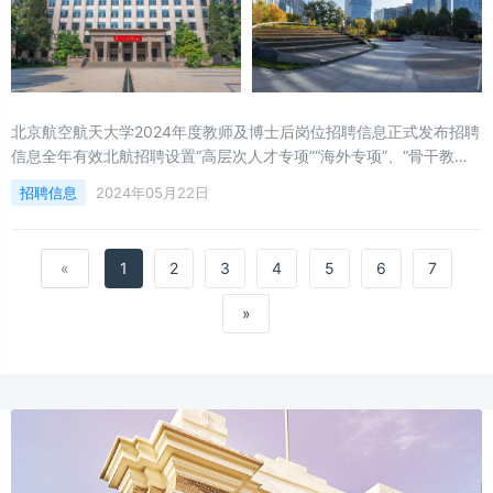
北京航空航天大学2024年度教师及博士后岗位招聘信息正式发布招聘
信息全年有效北航招聘设置“高层次人才专项”“海外专项”、“骨干教
师”“卓越博士后”等诸多岗位竭诚引才，虚位以待！关于发布2024年度
招聘信息
2024年05月22日
教师及博士后岗位招聘信息的通知根据《事业单位公开招聘人员暂行
规定》（人事部令〔2005〕6号）、《关于进一步规范事业单位公开
招聘工作的通知》
«
1
2
3
4
5
6
7
»