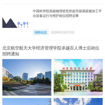
〔2010〕78号）等文件规定，现将有关事项公
告如下：一、招聘原则（一）坚持面向社会、公
中国科学院高能物理研究所超导探测器微加工平
开招聘。（二）坚持考试考察、择优聘用。二、
台设备运行与维护岗位招聘启事
招聘计划详见附件。三、人才待遇全职引进的高
层次人才纳入事业单位编制管理，除享受相应工
资福利待遇外，还可申请
招聘信息
2026年03月17日
北京航空航天大学经济管理学院卓越百人博士后岗位
招聘通知