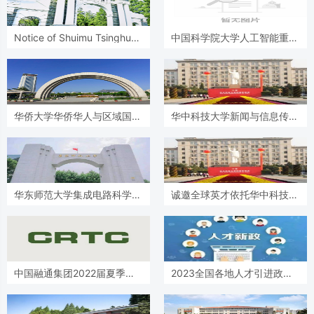
Notice of Shuimu Tsinghua
中国科学院大学人工智能重大
Scholar Program’s Global
项目课题组博士后招聘启事
Recruitment
华侨大学华侨华人与区域国别
华中科技大学新闻与信息传播
研究院（RIGCAS）全球人才
学院诚聘海内外人才
招聘启事
华东师范大学集成电路科学与
诚邀全球英才依托华中科技大
工程学院诚聘海内外英才
学申报优青（海外）项目
中国融通集团2022届夏季校
2023全国各地人才引进政策
园招聘正式启动
汇总