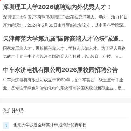
深圳理工大学2026诚聘海内外优秀人才！
深圳理工大学(以下简称“深圳理工”)坐落在充满魅力、动力、活力和创
新力的深圳，2024年5月30日由教育部批复设立，以中国科学院深圳
先进技术研究院优质丰厚的科教产教资源为基础，“高起点、高水平、
天津师范大学第九届“国际高端人才论坛”诚邀海内外人才加盟
高标准、高质量”建设一流新型研究型大学。
国家发展靠人才，民族振兴靠人才，学校进步靠人才。为了深入贯彻
党的二十届三中全会以及全国教育大会精神，以“教育、科技、人
才”三位一体发展观为指导，强化“人才强校”战略地位，落实做细“天津
中车永济电机有限公司2026届校园招聘公告
师范大学人才工作会议”系列政策举措，持续营造“人才优先”、“创业争
中车永济电机有限公司成立于1969年，是中车集团一级重点骨干企
先”良好氛围。天津师范大学将于2024年12月26日召开第九届
业，是专注于绿色和智能化电气系统研制的国家级创新型企业，是西
安市轨道交通和风电制造重点产业链“链主”企业。拥有面向轨道交
通、风力发电、工业电驱等全系列产品的40多个科技创新平台，形成
热门招聘
了电传动系统集成、新型材料应用、变流及网络控制、智能运维等技
术为核心的自主化系统科技创新能力，居于行业领先水平。
北京大学诚邀全球英才申报海外优青项目
1