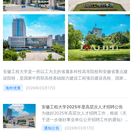
安徽工程大学是一所以工为主的省属多科性高等院校和安徽省重点建
设院校，是国家中西部高校基础能力建设工程项目建设高校、国家知
识产权改革试点高校，建有国家首批机器人现代产业学院、国家级创
海外优青
2026年03月17日
新创业教育实践基地、国家级大学生校外实践教育基地；是安徽省博
士学位授予立项重点建设单位、安徽省行业特色高校
安徽工程大学2025年度高层次人才招聘公告
为做好2025年高层次人才招聘工作，根据《关
于进一步做好事业单位公开招聘工作的通知》
（人社部发〔2024〕57号）和《安徽省事业单
通知公告
2026年03月17日
位公开招聘人员暂行办法》（皖人社发