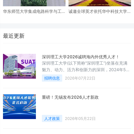
华东师范大学集成电路科学与工
诚邀全球英才依托华中科技大学
程学院诚聘海内外英才
申报优青（海外）项目
最近更新
深圳理工大学2026诚聘海内外优秀人才！
深圳理工大学(以下简称“深圳理工”)坐落在充满
魅力、动力、活力和创新力的深圳，2024年5月
30日由教育部批复设立，以中国科学院深圳先进
招聘信息
2026年07月22日
技术研究院优质丰厚的科教产教资源为基
础，“高起点、高水平、高标准、高质量”建设一
流新型研究型大学。
重磅！无锡发布2026人才新政
人才政策
2026年05月22日