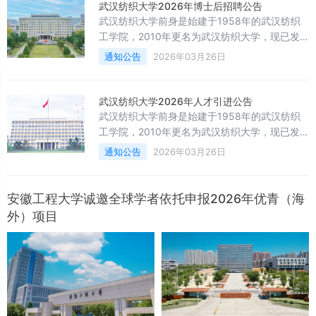
〔2024〕57号）等文件精神，结合学校实际，
武汉纺织大学2026年博士后招聘公告
特制定本公告。凯里学院前身为1958年成立的
武汉纺织大学前身是始建于1958年的武汉纺织
黔东南大学。2006年经教育部批准，学校升格
工学院，2010年更名为武汉纺织大学，现已发
为本科院校并更名为凯里学院。历经六十余年发
展成为一所多学科协调发展、特色鲜明、优势突
通知公告
2026年03月26日
展，学校于2023
出的普通全日制本科高校。学校自主培养了中国
工程院院士徐卫林教授、俄罗斯工程院院士梅顺
齐教授。设置20个学院（部）3个研究院，涵盖
武汉纺织大学2026年人才引进公告
理、工、文、法、经、管、艺、交叉等8个学科
武汉纺织大学前身是始建于1958年的武汉纺织
门类，拥有纺织科学与工程、设计学博士学位授
工学院，2010年更名为武汉纺织大学，现已发
权一级学科，16个硕士学位授权一级学科和15个
展成为一所多学科协调发展、特色鲜明、优势突
通知公告
2026年03月26日
硕士专业学
出的普通全日制本科高校。学校自主培养了中国
工程院院士徐卫林教授、俄罗斯工程院院士梅顺
齐教授。设置20个学院（部）3个研究院，涵盖
安徽工程大学诚邀全球学者依托申报2026年优青（海
理、
外）项目