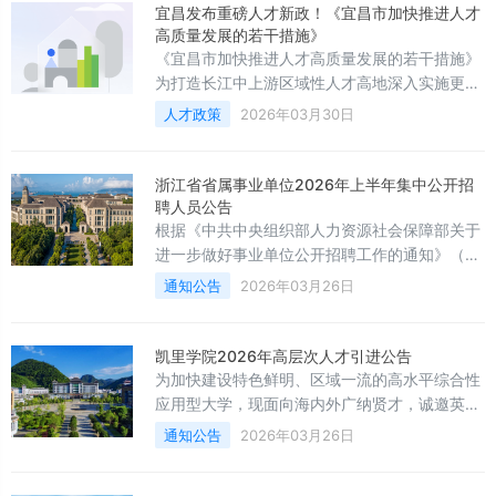
宜昌发布重磅人才新政！《宜昌市加快推进人才
高质量发展的若干措施》
《宜昌市加快推进人才高质量发展的若干措施》
为打造长江中上游区域性人才高地深入实施更加
积极、更加开放、更加高效的人才政策在人
人才政策
2026年03月30日
才“引育用服”上持续发力为奋力打造全省支点建
设先行区提供坚实人才支撑制定如下措施一突破
性招揽高精尖人才“一事一议”支持全职引进“两
浙江省省属事业单位2026年上半年集中公开招
院”院士、顶尖专家人才，全职引进带重大科技
聘人员公告
成果的院士、带颠覆性前沿技术的顶尖专家及工
根据《中共中央组织部人力资源社会保障部关于
业应用型领军人才，最高可享受1亿元综合资
进一步做好事业单位公开招聘工作的通知》（人
助。对全职引进从事STE
社部发〔2024〕57号）和《浙江省事业单位公
通知公告
2026年03月26日
开招聘人员暂行办法》（浙人才〔2007〕184
号）等有关规定，中共浙江省委组织部、浙江省
人力资源和社会保障厅决定集中发布2026年上
凯里学院2026年高层次人才引进公告
半年省属事业单位（含部分部属驻浙事业单位，
为加快建设特色鲜明、区域一流的高水平综合性
下同）岗位公开招聘信息并提供公共科目考试服
应用型大学，现面向海内外广纳贤才，诚邀英才
务。现将有关事
加盟共谱新篇。根据《事业单位公开招聘人员暂
通知公告
2026年03月26日
行规定》（人事部令第6号）《关于进一步做好
事业单位公开招聘工作的通知》（人社部发