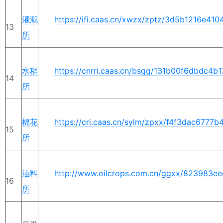
灌溉
https://ifi.caas.cn/xwzx/zptz/3d5b1216e
13
所
水稻
https://cnrri.caas.cn/bsgg/131b00f6dbdc4
14
所
棉花
https://cri.caas.cn/sylm/zpxx/f4f3dac677
15
所
油料
http://www.oilcrops.com.cn/ggxx/823983e
16
所