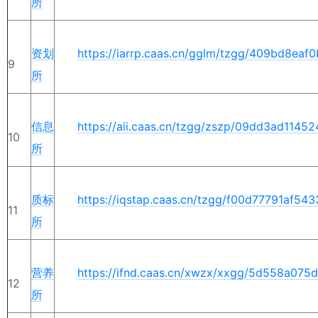
所
资划
https://iarrp.caas.cn/gglm/tzgg/409bd8e
9
所
信息
https://aii.caas.cn/tzgg/zszp/09dd3ad114
10
所
质标
https://iqstap.caas.cn/tzgg/f00d77791af5
11
所
营养
https://ifnd.caas.cn/xwzx/xxgg/5d558a07
12
所