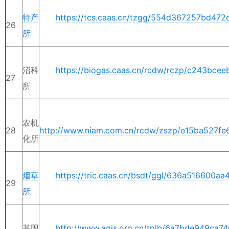
特产
https://tcs.caas.cn/tzgg/554d367257bd47
26
所
沼科
https://biogas.caas.cn/rcdw/rczp/c243bce
27
所
农机
28
http://www.niam.com.cn/rcdw/zszp/e15ba527f
化所
烟草
https://tric.caas.cn/bsdt/ggl/636a516600a
29
所
基因
http://www.agis.org.cn/tplb/6a7bde949ca