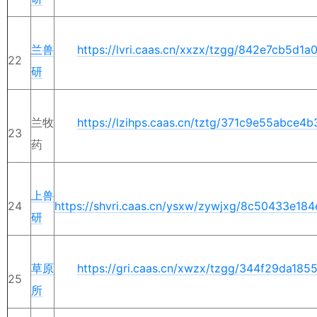
兰兽
https://lvri.caas.cn/xxzx/tzgg/842e7cb5d
22
研
兰牧
https://lzihps.caas.cn/tztg/371c9e55abce
23
药
上兽
24
https://shvri.caas.cn/ysxw/zywjxg/8c50433e1
研
草原
https://gri.caas.cn/xwzx/tzgg/344f29da1
25
所