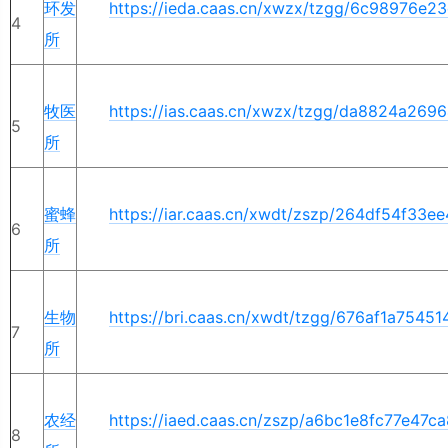
环发
https://ieda.caas.cn/xwzx/tzgg/6c98976e
4
所
牧医
https://ias.caas.cn/xwzx/tzgg/da8824a26
5
所
蜜蜂
https://iar.caas.cn/xwdt/zszp/264df54f33
6
所
生物
https://bri.caas.cn/xwdt/tzgg/676af1a754
7
所
农经
https://iaed.caas.cn/zszp/a6bc1e8fc77e47
8