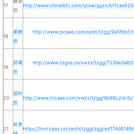
麻类
17
http://www.chinaibfc.com/qtxw/ggxx/bf1caa8
所
果树
http://www.ipcaas.com/sylm/tzgg/9a5fbb5
18
所
郑果
http://www.zzgss.cn/xwzx/tzgg/7239e3a6
19
所
茶叶
20
http://www.tricaas.com/xwzx/tzgg/8b68c2dc5
所
哈兽
21
https://hvri.caas.cn/xwzh/tzggtzgg/ed174d61
研